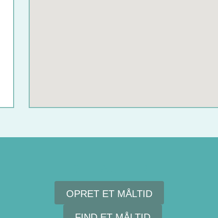
DELTAG HER
OPRET ET MÅLTID
FIND ET MÅLTID