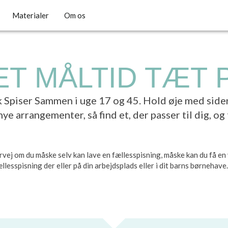
Materialer
Om os
ET MÅLTID TÆT 
Spiser Sammen i uge 17 og 45. Hold øje med sid
nye arrangementer, så find et, der passer til dig, og 
ej om du måske selv kan lave en fællesspisning, måske kan du få en v
fællesspisning der eller på din arbejdsplads eller i dit barns børneha