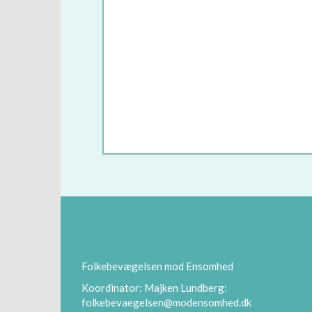
KONTAKTOPLYSNINGER
Folkebevægelsen mod Ensomhed
Koordinator: Majken Lundberg:
folkebevaegelsen@modensomhed.dk